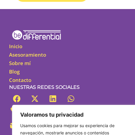
Alternative:
Inicio
Asesoramiento
Sobre mí
Blog
Contacto
NUESTRAS REDES SOCIALES
653 430 862
Valoramos tu privacidad
info@bedifferential.com
Usamos cookies para mejorar su experiencia de
navegación, mostrarle anuncios o contenidos