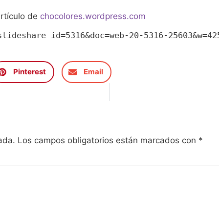
artículo de
chocolores.wordpress.com
slideshare id=5316&doc=web-20-5316-25603&w=42
Pinterest
Email
ada.
Los campos obligatorios están marcados con
*