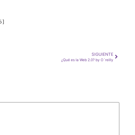
5]
SIGUIENTE
¿Qué es la Web 2.0? by O´reilly