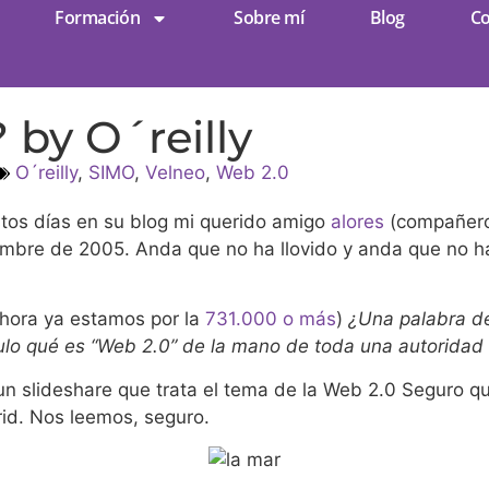
Formación
Sobre mí
Blog
Co
 by O´reilly
O´reilly
,
SIMO
,
Velneo
,
Web 2.0
stos días en su blog mi querido amigo
alores
(compañero 
iembre de 2005. Anda que no ha llovido y anda que no 
hora ya estamos por la
731.000 o más
)
¿Una palabra de
lo qué es “Web 2.0” de la mano de toda una autoridad en
 un slideshare que trata el tema de la Web 2.0 Seguro
id. Nos leemos, seguro.