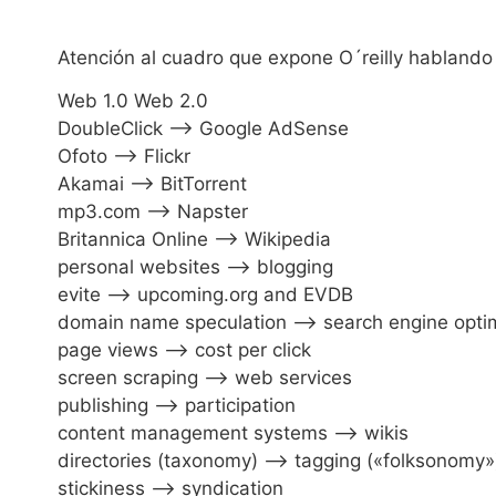
Atención al cuadro que expone O´reilly hablando
Web 1.0 Web 2.0
DoubleClick –> Google AdSense
Ofoto –> Flickr
Akamai –> BitTorrent
mp3.com –> Napster
Britannica Online –> Wikipedia
personal websites –> blogging
evite –> upcoming.org and EVDB
domain name speculation –> search engine optim
page views –> cost per click
screen scraping –> web services
publishing –> participation
content management systems –> wikis
directories (taxonomy) –> tagging («folksonomy»
stickiness –> syndication