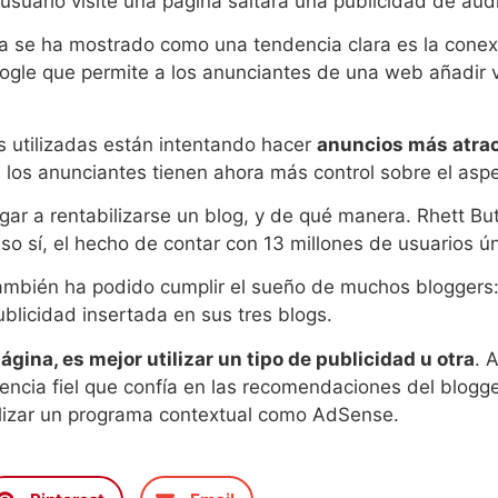
suario visite una página saltará una publicidad de aud
ya se ha mostrado como una tendencia clara es la conex
ogle que permite a los anunciantes de una web añadir 
s utilizadas están intentando hacer
anuncios más atra
s anunciantes tienen ahora más control sobre el aspec
gar a rentabilizarse un blog, y de qué manera. Rhett Bu
Eso sí, el hecho de contar con 13 millones de usuarios ún
ambién ha podido cumplir el sueño de muchos bloggers: 
ublicidad insertada en sus tres blogs.
ágina, es mejor utilizar un tipo de publicidad u otra
. 
cia fiel que confía en las recomendaciones del blogger.
tilizar un programa contextual como AdSense.