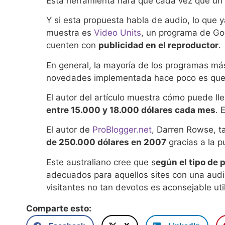
Esta herramienta hará que cada vez que un u
Y si esta propuesta habla de audio, lo que 
muestra es
Video Units
, un programa de Go
cuenten con
publicidad en el reproductor
.
En general, la mayoría de los programas má
novedades implementada hace poco es que lo
El autor del artículo muestra cómo puede lle
entre 15.000 y 18.000 dólares cada mes
. 
El autor de
ProBlogger.net
, Darren Rowse, t
de 250.000 dólares en 2007
gracias a la p
Este australiano cree que s
egún el tipo de p
adecuados para aquellos sites con una audien
visitantes no tan devotos es aconsejable u
Comparte esto: