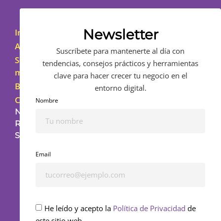
Newsletter
Inicio
Asesoramiento
Suscríbete para mantenerte al día con
Sobre
tendencias, consejos prácticos y herramientas
mí
clave para hacer crecer tu negocio en el
Blog
entorno digital.
Contacto
Nombre
NUESTRAS
REDES
SOCIALES
Email
He leído y acepto la
Política de Privacidad
de
este sitio web.