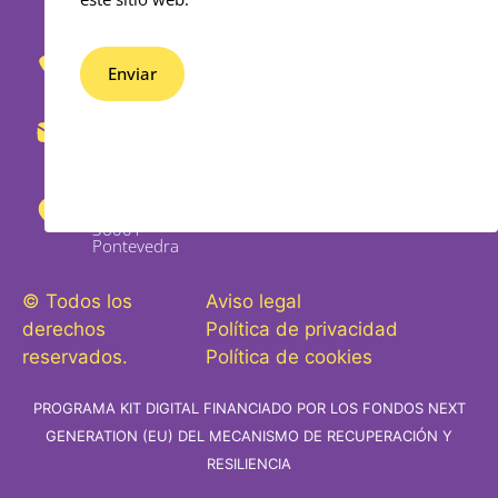
653
430
Enviar
862
Alternative:
info@bedifferential.com
Rosalía de
Castro 29
bajo,
36001 -
Pontevedra
© Todos los
Aviso legal
derechos
Política de privacidad
reservados.
Política de cookies
PROGRAMA KIT DIGITAL FINANCIADO POR LOS FONDOS NEXT
GENERATION (EU) DEL MECANISMO DE RECUPERACIÓN Y
RESILIENCIA