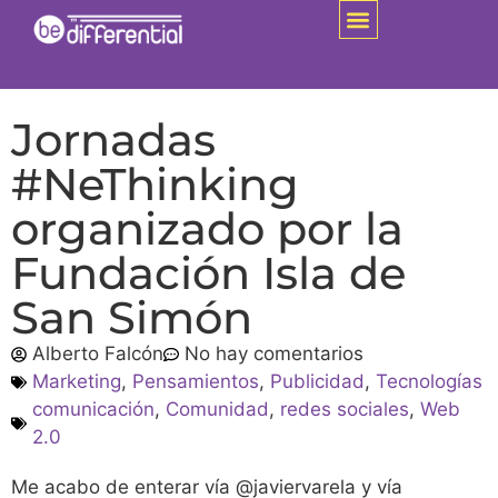
Jornadas
#NeThinking
organizado por la
Fundación Isla de
San Simón
Alberto Falcón
No hay comentarios
Marketing
,
Pensamientos
,
Publicidad
,
Tecnologías
comunicación
,
Comunidad
,
redes sociales
,
Web
2.0
Me acabo de enterar vía
@javiervarela
y vía