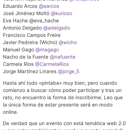
Eduardo Arcos
@earcos
José Jiménez Moltó
@kurioso
Eva Hache
@eva_hache
Antonio Delgado
@adelgado
Francisco Campos Freire
Javier Pedreira (Wicho)
@wicho
Manuel Gago
@magago
Nacho de la Fuente
@nafuente
Carmela Ríos
@CarmelaRios
Jorge Martínez Linares
@jorge_5
Hasta ahí todo «pintaba» muy bien, pero cuando
comienzo a buscar cómo poder participar y tras un
rato, no encuentro la forma de inscribirme. Leo que
la única forma de estar presente será en modo
online.
De verdad que un evento con está temática web 2.0