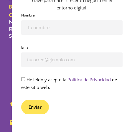
clave para hacer crecer tu negocio en el
Blog
entorno digital.
Contacto
Nombre
NUESTRAS
REDES
SOCIALES
Email
He leído y acepto la
Política de Privacidad
de
este sitio web.
653
430
Enviar
862
Alternative:
info@bedifferential.com