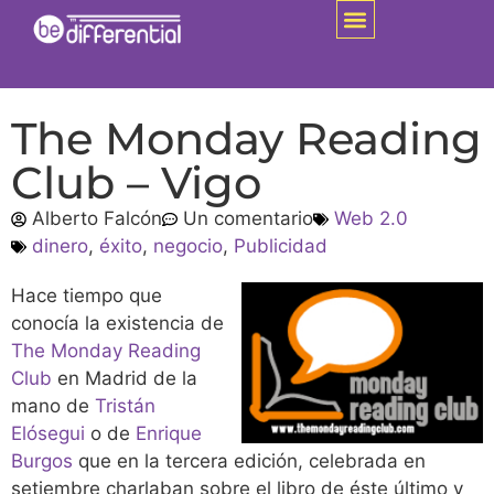
The Monday Reading
Club – Vigo
Alberto Falcón
Un comentario
Web 2.0
dinero
,
éxito
,
negocio
,
Publicidad
Hace tiempo que
conocía la existencia de
The Monday Reading
Club
en Madrid de la
mano de
Tristán
Elósegui
o de
Enrique
Burgos
que en la tercera edición, celebrada en
setiembre charlaban sobre el libro de éste último y