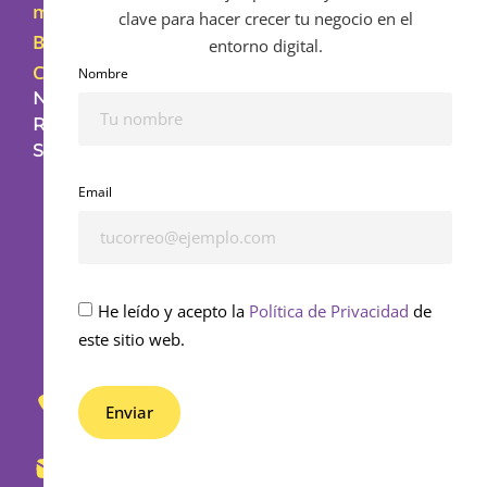
mí
clave para hacer crecer tu negocio en el
Blog
entorno digital.
Contacto
Nombre
NUESTRAS
REDES
SOCIALES
Email
He leído y acepto la
Política de Privacidad
de
este sitio web.
653
430
Enviar
862
Alternative:
info@bedifferential.com