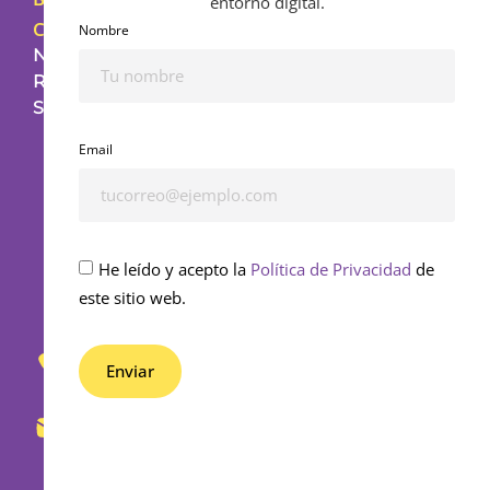
entorno digital.
Contacto
Nombre
NUESTRAS
REDES
SOCIALES
Email
He leído y acepto la
Política de Privacidad
de
este sitio web.
653
430
Enviar
862
Alternative:
info@bedifferential.com
Rosalía de