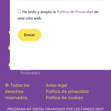
He leído y acepto la
Política de Privacidad
de
este sitio web.
653
430
Enviar
862
Alternative:
info@bedifferential.com
Rosalía de
Castro 29
bajo,
36001 -
Pontevedra
© Todos los
Aviso legal
derechos
Política de privacidad
reservados.
Política de cookies
PROGRAMA KIT DIGITAL FINANCIADO POR LOS FONDOS NEXT