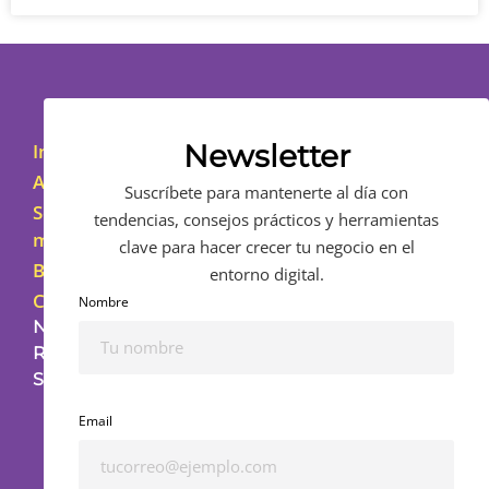
Newsletter
Inicio
Asesoramiento
Suscríbete para mantenerte al día con
Sobre
tendencias, consejos prácticos y herramientas
mí
clave para hacer crecer tu negocio en el
Blog
entorno digital.
Contacto
Nombre
NUESTRAS
REDES
SOCIALES
Email