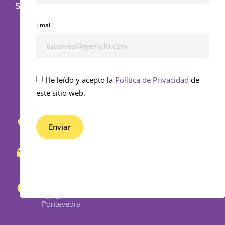
SOCIALES
Email
He leído y acepto la
Política de Privacidad
de
este sitio web.
653
430
Enviar
862
Alternative:
info@bedifferential.com
Rosalía de
Castro 29
bajo,
36001 -
Pontevedra